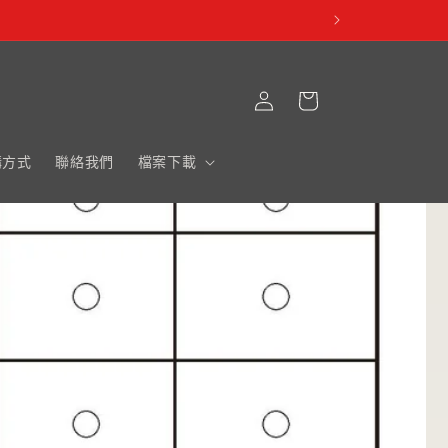
購
登
物
入
車
購方式
聯絡我們
檔案下載