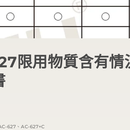
627限用物質含有
書
-627、AC-627+C