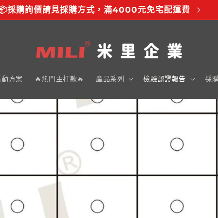
📦採購詢價請見採購方式，滿4000元免宅配運費
活動方案
🔥熱門主打款🔥
產品系列
檢驗認證報告
採