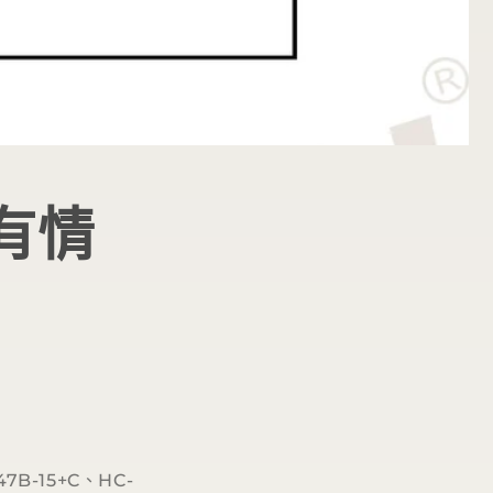
有情
7B-15+C、HC-