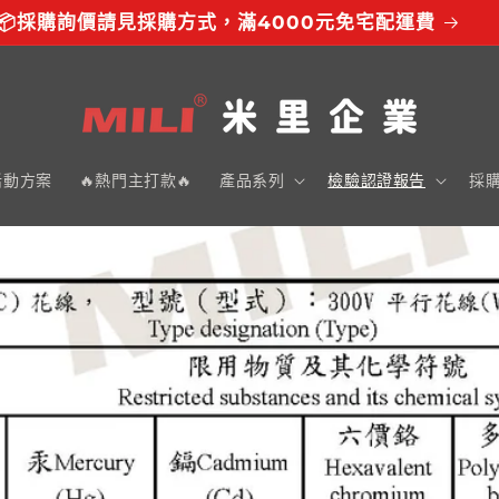
📦採購詢價請見採購方式，滿4000元免宅配運費
活動方案
🔥熱門主打款🔥
產品系列
檢驗認證報告
採