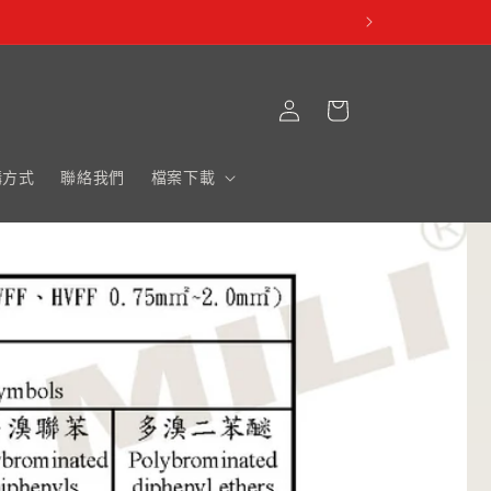
購
登
物
入
車
購方式
聯絡我們
檔案下載