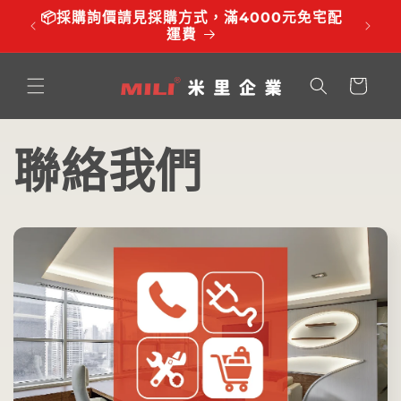
跳至內
品有調
📦採購詢價請見採購方式，滿4000元免宅配
⏰服務時
容
運費
購
物
車
聯絡我們