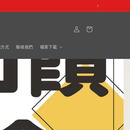
購
登
物
入
車
購方式
聯絡我們
檔案下載