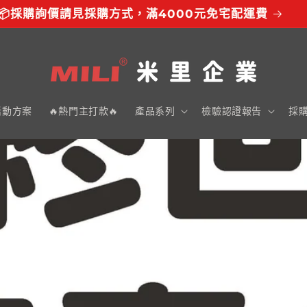
📦採購詢價請見採購方式，滿4000元免宅配運費
活動方案
🔥熱門主打款🔥
產品系列
檢驗認證報告
採