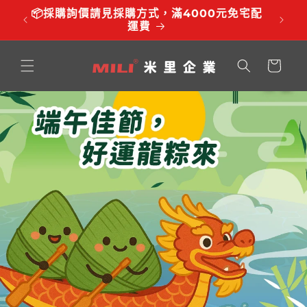
跳至內
品有調
📦採購詢價請見採購方式，滿4000元免宅配
⏰服務時
容
運費
購
物
車