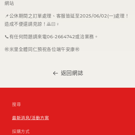
網站
📌公休期間之訂單處理、客服皆延至2025/06/02(一)處理！
造成不便還請見諒！🙇🏻♀️
📞有任何問題請來電06-2664742或洽業務。
㊗️米里全體同仁預祝各位端午安康㊗️
返回網誌
搜尋
最新消息/活動方案
採購方式