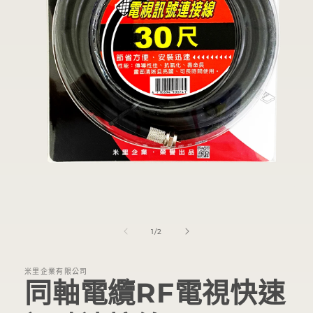
在
互
動
/
1
/
2
視
窗
中
米里企業有限公司
開
同軸電纜RF電視快速
啟
多
媒