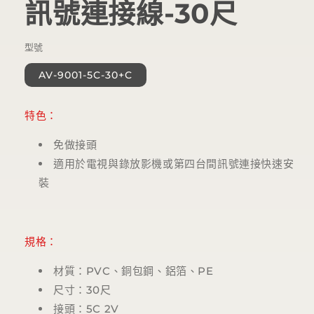
訊號連接線-30尺
體
檔
案
型號
1
AV-9001-5C-30+C
特色：
免做接頭
適用於電視與錄放影機或第四台間訊號連接快速安
裝
規格：
材質：PVC、銅包鋼、鋁箔、PE
尺寸：30尺
接頭：5C 2V