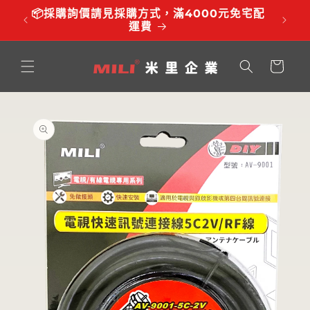
跳至內
品有調
📦採購詢價請見採購方式，滿4000元免宅配
⏰服務時
容
運費
購
物
車
略過產
品資訊