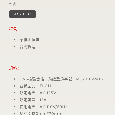
體
型號
檔
案
AC-1H+C
1
特色：
單接地插座
台灣製造
規格：
CNS檢驗合格，驗證登錄字號：
R53101 RoHS
登錄型式：TL-1H
額定電壓：AC 125V
額定容量：15A
使用電壓：AC 110V/60Hz
尺寸：120mm*70mm