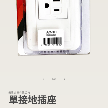
在
互
動
/
1
/
2
視
窗
中
米里企業有限公司
開
單接地插座
啟
多
媒