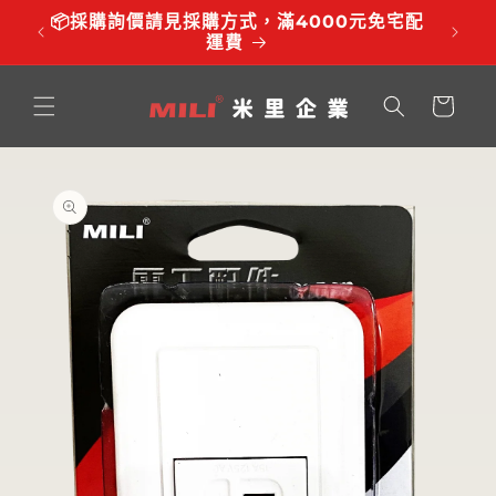
跳至內
品有調
📦採購詢價請見採購方式，滿4000元免宅配
⏰服務時
容
運費
購
物
車
略過產
品資訊