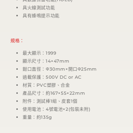
具火線測試功能
具有蜂鳴提示功能
規格：
最大顯示：1999
顯示尺寸：14×47mm
鉗口直徑：Φ30mm×開口Φ25mm
過載保護：500V DC or AC
材質：PVC塑膠、合金
產品尺寸：約167×55×22mm
附件：測試棒1組、皮套1個
使用電池：4號電池×2(包裝未附)
重量：約135g