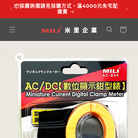
跳至內
品有調
📦採購詢價請見採購方式，滿4000元免宅配
⏰服務時
容
運費
購
物
車
略過產
品資訊