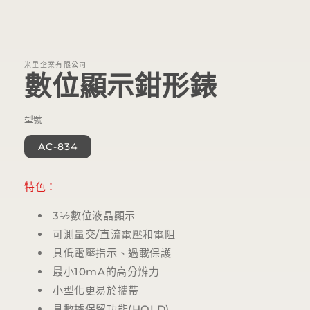
在
互
動
視
米里企業有限公司
窗
數位顯示鉗形錶
中
開
啟
型號
多
媒
AC-834
體
檔
案
特色：
1
3½數位液晶顯示
可測量交/直流電壓和電阻
具低電壓指示、過載保護
最小10mA的高分辨力
小型化更易於攜帶
具數據保留功能(HOLD)