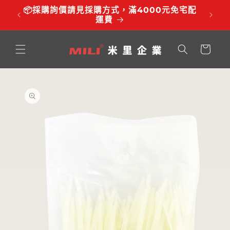
跳至內
品有調
📦採購詢價請見採購方式，滿4000元免宅配
⏰服務時
容
運費
購
物
車
略過產
品資訊