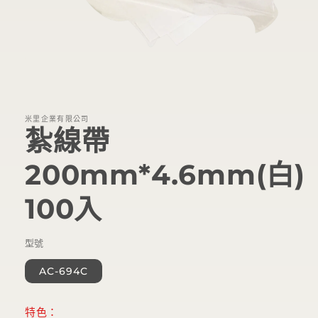
在
互
動
視
米里企業有限公司
窗
紮線帶
中
開
200mm*4.6mm(白)
啟
多
媒
100入
體
檔
案
型號
1
AC-694C
特色：