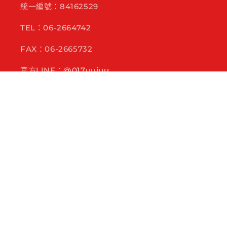
統一編號：84162529
TEL：06-2664742
FAX：06-2665732
官方LINE：
@017uujuu
E-mail：miliecom@ms51.hinet.net
717台南市仁德區保安路一段89號
訂閱電子報：各種活動、新品搶先看
電子郵件
Facebook