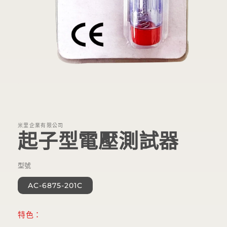
在
互
動
視
米里企業有限公司
窗
起子型電壓測試器
中
開
啟
型號
多
媒
AC-6875-201C
體
檔
案
特色：
1