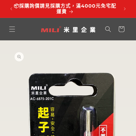
跳至內
品有調
📦採購詢價請見採購方式，滿4000元免宅配
⏰服務時
容
運費
購
物
車
略過產
品資訊