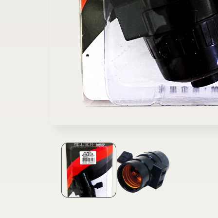
在
互
動
視
窗
中
開
啟
多
媒