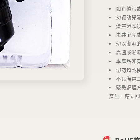
如有積污
勿讓幼兒
燈座燈頭
未裝配完
勿以潮濕
高溫或潮
本產品如
切勿超載
不具備電
緊急處理
產生，應立