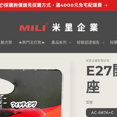
📦採購詢價請見採購方式，滿4000元免宅配運費
活動方案
🔥熱門主打款🔥
產品系列
檢驗認證報告
採
米里企業有限公司
E2
座
型號
AC-687A+C