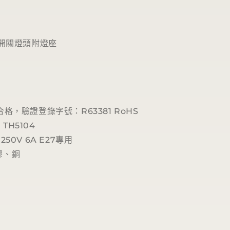
用開關燈頭附燈座
驗合格，驗證登錄字號：
R63381 RoHS
：
TH5104
 250V 6A E27專用
膠、銅