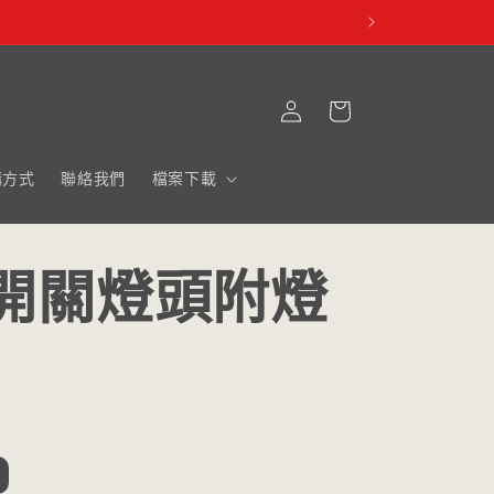
購
登
物
入
車
購方式
聯絡我們
檔案下載
7開關燈頭附燈