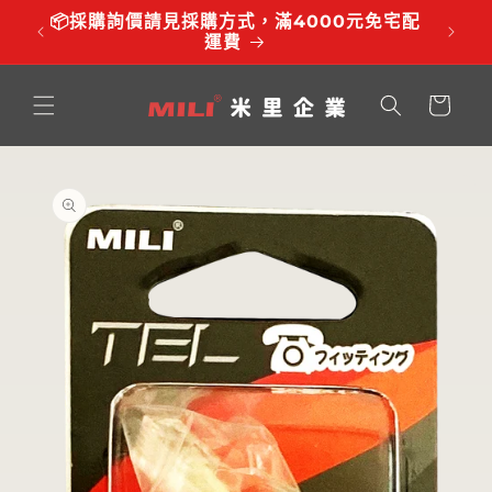
跳至內
品有調
📦採購詢價請見採購方式，滿4000元免宅配
⏰服務時
容
運費
購
物
車
略過產
品資訊