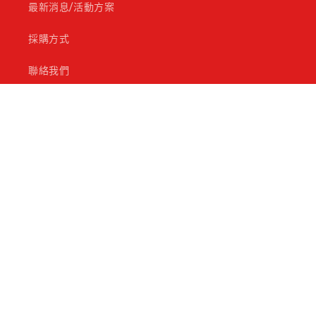
最新消息/活動方案
採購方式
聯絡我們
購買須知
米里光電官方網站
專業電子附屬零件產品與3C電子週邊
產品販售。歡迎各界批發合作
公司名稱：米里企業有限公司
統一編號：84162529
TEL：06-2664742