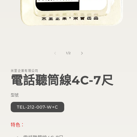
在
互
動
/
1
/
2
視
窗
中
米里企業有限公司
開
電話聽筒線4C-7尺
啟
多
媒
體
型號
檔
案
TEL-212-007-W+C
1
特色：