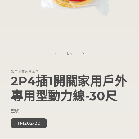
在
互
動
視
窗
中
/
1
/
4
開
啟
多
米里企業有限公司
媒
2P4插1開關家用戶外
體
檔
專用型動力線-30尺
案
1
型號
TM202-30