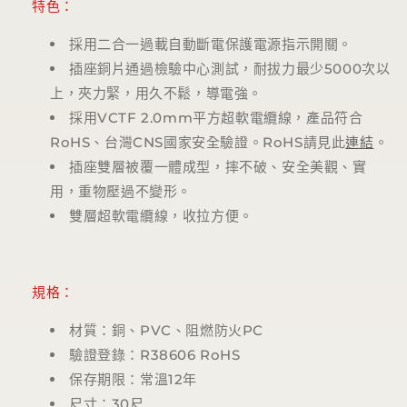
特色：
採用二合一過載自動斷電保護電源指示開關。
插座銅片通過檢驗中心測試，耐拔力最少
5000
次以
上，夾力緊，用久不鬆，導電強。
採用
VCTF 2.0mm
平方超軟電纜線，產品符合
RoHS
、台灣
CNS
國家安全驗證。RoHS請見此
連結
。
插座雙層被覆一體成型，摔不破、安全美觀、實
用，重物壓過不變形。
雙層超軟電纜線，收拉方便。
規格：
材質：銅、
PVC
、阻燃防火
PC
驗證登錄：
R38606 RoHS
保存期限：常溫
12
年
尺寸：
30
尺