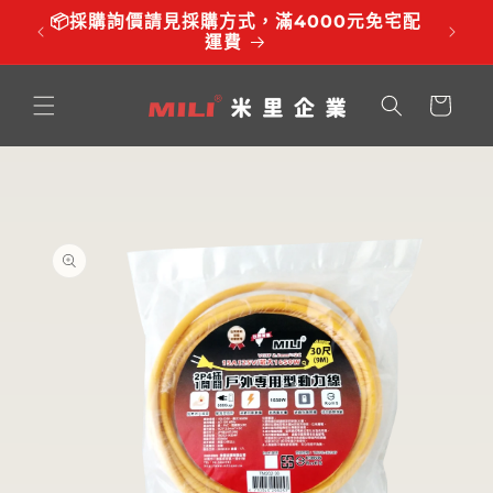
跳至內
品有調
📦採購詢價請見採購方式，滿4000元免宅配
⏰服務時
容
運費
購
物
車
略過產
品資訊