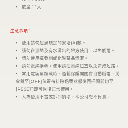
數量：
1
入
注意事項：
使用請勿超過規定的安培
(A)
數。
請勿在濕地及有水灘出的地方使用，以免觸電。
請勿使用揮發劑或化學藥品清潔。
請勿電線捲疊，使用請把電線拉直以免造成短路。
常用電容量超載時，過載保護開關會自動斷電，將
會跳至
[OFF]
位置待排除過載狀態後再把開關切至
[RESET]
即可恢復正常使用。
人為使用不當或拆卸損壞，本公司恕不負責。