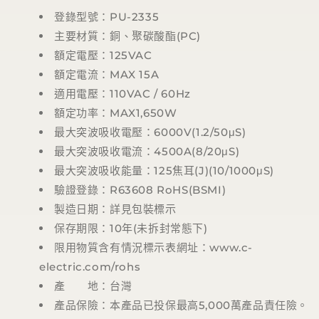
登錄型號：
PU-2335
主要材質：銅、聚碳酸酯
(PC)
額定電壓：
125VAC
額定電流：
MAX 15A
適用電壓：
110VAC / 60Hz
額定功率：
MAX1,650W
最大突波吸收電壓：
6000V(1.2/50
μ
S)
最大突波吸收電流：
4500A(8/20
μ
S)
最大突波吸收能量：
125
焦耳
(J)(10/1000
μ
S)
驗證登錄：
R63608 RoHS(BSMI)
製造日期：詳見包裝標示
保存期限：
10
年
(
未拆封常態下
)
限用物質含有情況標示表網址：
www.c-
electric.com/rohs
產 地：台灣
產品保險：本產品已投保最高
5,000
萬產品責任險。