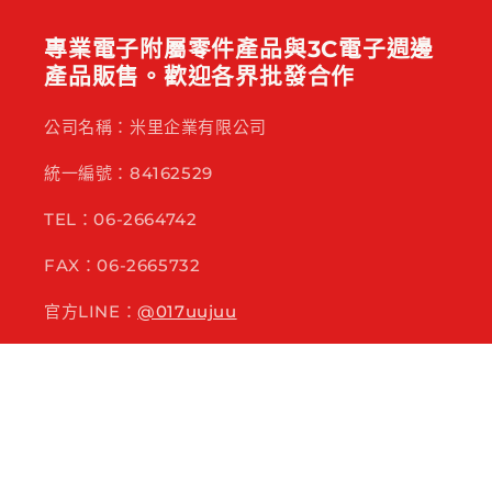
專業電子附屬零件產品與3C電子週邊
產品販售。歡迎各界批發合作
公司名稱：米里企業有限公司
統一編號：84162529
TEL：06-2664742
FAX：06-2665732
官方LINE：
@017uujuu
E-mail：miliecom@ms51.hinet.net
717台南市仁德區保安路一段89號
訂閱電子報：各種活動、新品搶先看