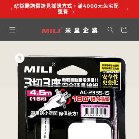
跳至內
品有調
📦採購詢價請見採購方式，滿4000元免宅配
⏰服務時
容
運費
購
物
車
略過產
品資訊