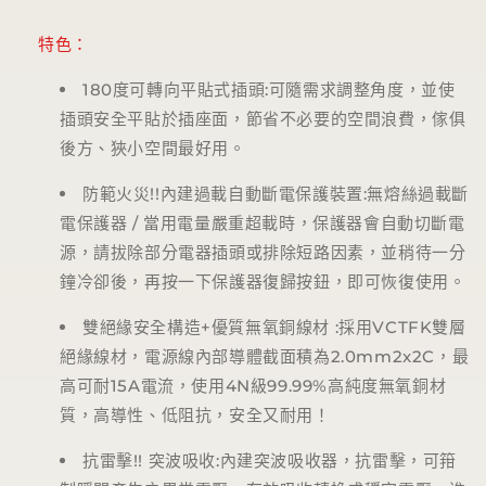
特色：
180
度可轉向平貼式插頭
:
可隨需求調整角度，並使
插頭安全平貼於插座面，節省不必要的空間浪費，傢俱
後方、狹小空間最好用。
防範火災
!!
內建過載自動斷電保護裝置
:
無熔絲過載斷
電保護器
/
當用電量嚴重超載時，保護器會自動切斷電
源，請拔除部分電器插頭或排除短路因素，並稍待一分
鐘冷卻後，再按一下保護器復歸按鈕，即可恢復使用。
雙絕緣安全構造
+
優質無氧銅線材
:
採用
VCTFK
雙層
絕緣線材，電源線內部導體截面積為
2.0mm2x2C
，最
高可耐
15A
電流，使用
4N
級
99.99%
高純度無氧銅材
質，高導性、低阻抗，安全又耐用！
抗雷擊
!!
突波吸收
:
內建突波吸收器，抗雷擊，可箝