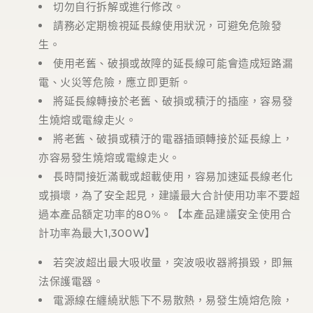
切勿自行拆解或進行修改。
請務必定期檢視延長線使用狀況，可避免危險發
生。
使用老舊、破損或故障的延長線可能會造成短路漏
電、火災等危險，應立即更新。
將延長線轉接於老舊、破損或積汙的插座，容易發
生燒熔或電線走火。
將老舊、破損或積汙的電器插頭轉接於延長線上，
亦容易發生燒熔或電線走火。
長時間接近滿載或超載使用，容易加速延長線老化
或損壞，為了安全起見，建議最大合計使用功率不要超
過本產品額定功率的
80%
。【本產品建議安全使用合
計功率為最大
1,300W
】
若突波超出最大吸收量，突波吸收器將損毀，即無
法保護電器。
電源線在纏繞狀態下不易散熱，易發生燒熔危險，