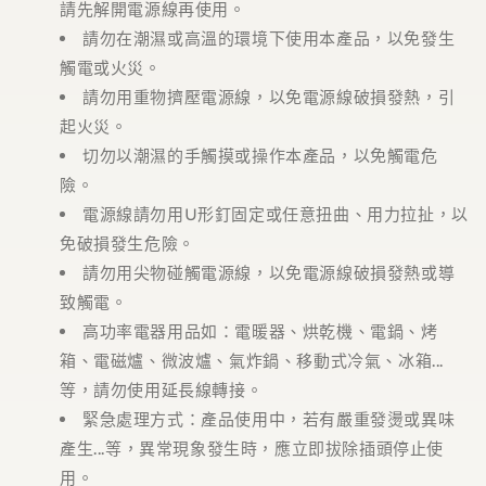
請先解開電源線再使用。
請勿在潮濕或高溫的環境下使用本產品，以免發生
觸電或火災。
請勿用重物擠壓電源線，以免電源線破損發熱，引
起火災。
切勿以潮濕的手觸摸或操作本產品，以免觸電危
險。
電源線請勿用
U
形釘固定或任意扭曲、用力拉扯，以
免破損發生危險。
請勿用尖物碰觸電源線，以免電源線破損發熱或導
致觸電。
高功率電器用品如：電暖器、烘乾機、電鍋、烤
箱、電磁爐、微波爐、氣炸鍋、移動式冷氣、冰箱
...
等，請勿使用延長線轉接。
緊急處理方式：產品使用中，若有嚴重發燙或異味
產生
...
等，異常現象發生時，應立即拔除插頭停止使
用。