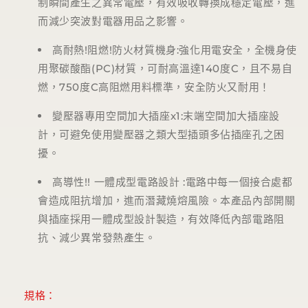
制瞬間產生之異常電壓，有效吸收轉換成穩定電壓，進
而減少突波對電器用品之影響。
高耐熱
!
阻燃
!
防火材質機身
:
強化用電安全，全機身使
用聚碳酸酯
(PC)
材質，可耐高溫達
140
度
C
，且不易自
燃，
750
度
C
高阻燃用料標準，安全防火又耐用！
變壓器專用空間加大插座
x1:
末端空間加大插座設
計，可避免使用變壓器之類大型插頭多佔插座孔之困
擾。
高導性
!!
一體成型電路設計
:
電路中每一個接合處都
會造成阻抗增加，進而潛藏燒熔風險。本產品內部開關
與插座採用一體成型設計製造，有效降低內部電路阻
抗、減少異常發熱產生。
規格：