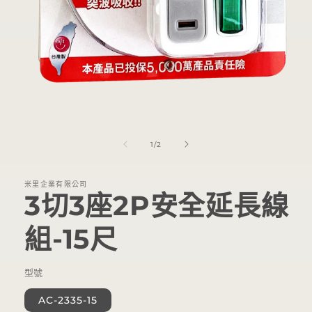
在
互
動
/
1
/
2
視
窗
中
米里企業有限公司
開
3切3座2P安全延長線
啟
多
媒
組-15尺
體
檔
案
型號
1
AC-2335-15