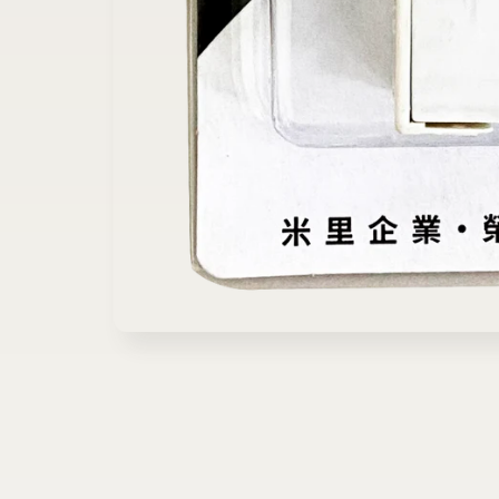
在
互
動
視
窗
中
開
啟