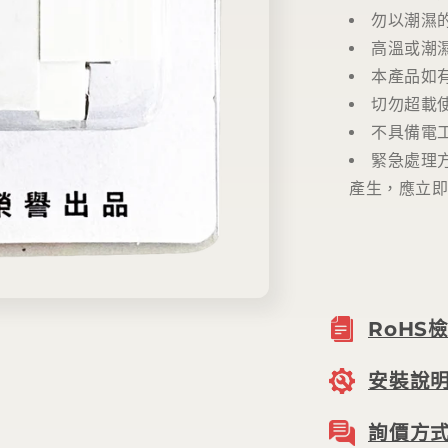
勿以潮濕
高溫或潮
本產品如
切勿超載
不具備電
緊急處理
產生，應立
RoHS
安裝說
詢價方