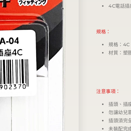
4C電話插
規格：
規格：
4C
材質：塑
注意事項：
插頭、插
勿讓幼兒
插頭須完
未裝配完