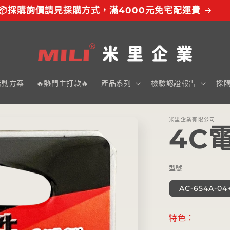
📦採購詢價請見採購方式，滿4000元免宅配運費
活動方案
🔥熱門主打款🔥
產品系列
檢驗認證報告
採
米里企業有限公司
4C
型號
AC-654A-04
特色：