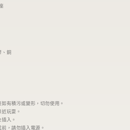
座
膠、銅
座如有積污或變形，切勿使用。
靠近玩耍。
全插入。
成前，請勿插入電源。