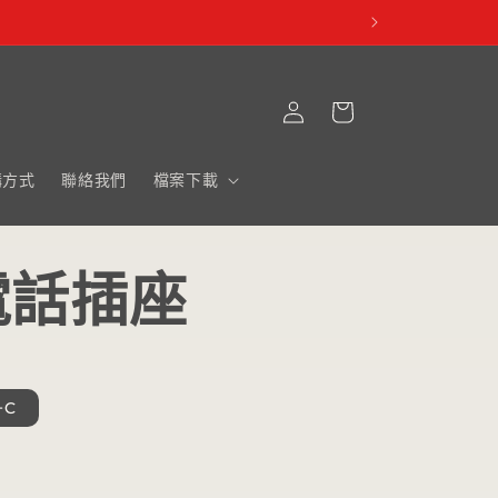
購
登
物
入
車
購方式
聯絡我們
檔案下載
電話插座
+C