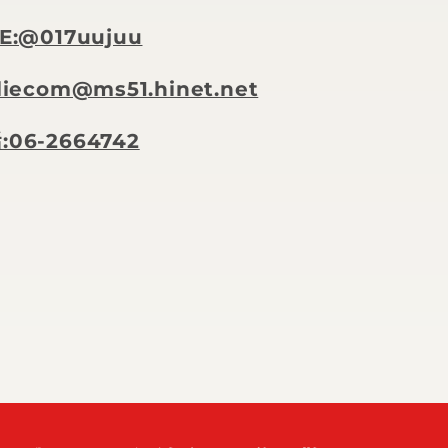
E:@017uujuu
iecom@ms51.hinet.net
06-2664742