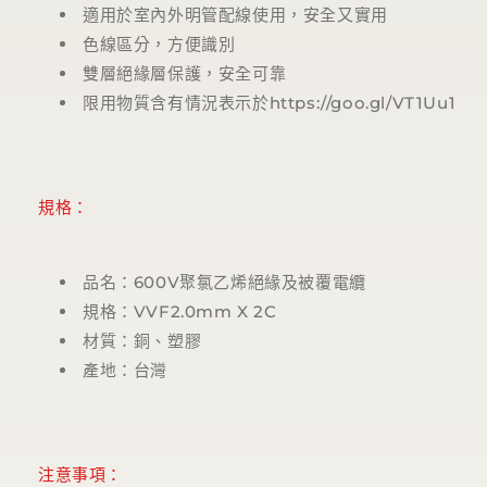
適用於室內外明管配線使用，安全又實用
色線區分，方便識別
雙層絕緣層保護，安全可靠
限用物質含有情況表示於https://goo.gl/VT1Uu1
規格：
品名：600V聚氯乙烯絕緣及被覆電纜
規格：VVF2.0mm X 2C
材質：銅、塑膠
產地：台灣
注意事項：