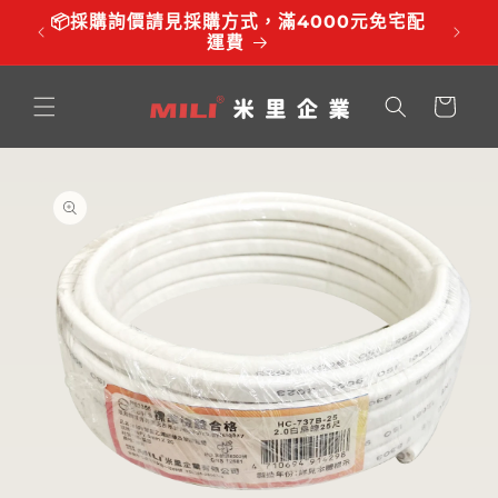
跳至內
品有調
📦採購詢價請見採購方式，滿4000元免宅配
⏰服務時
容
運費
購
物
車
略過產
品資訊