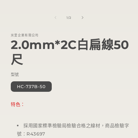
在
互
動
/
1
/
2
視
窗
中
米里企業有限公司
開
2.0mm*2C白扁線50
啟
多
媒
尺
體
檔
案
型號
1
HC-737B-50
特色：
採用國家標準檢驗局檢驗合格之線材，商品檢驗字
號：R43697