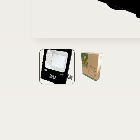
在
互
動
視
窗
中
開
啟
多
媒
體
檔
案
1