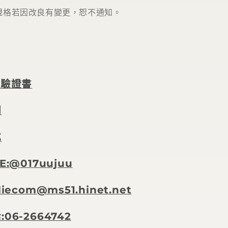
規格若因改良有變更，恕不通知。
檢驗證書
明
式
E:@017uujuu
iecom@ms51.hinet.net
06-2664742