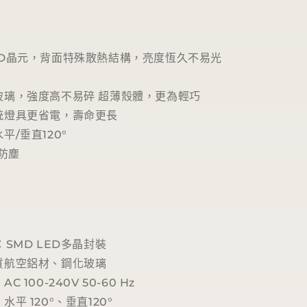
ED晶元，背面特殊散熱結構，亮度恆久不易光
玻璃，強度高不易碎 超薄殼體，更為輕巧
統燈具更省電，壽命更長
平/垂直120°
水防塵
：SMD LED多晶封裝
質航空鋁材、鋼化玻璃
 100-240V 50-60 Hz
平 120°、垂直120°