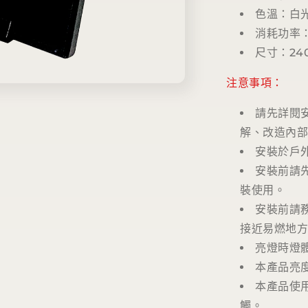
色溫：白光(
消耗功率：
尺寸：240
注意事項：
請先詳閱
解、改造內部
安裝於戶
安裝前請
裝使用。
安裝前請
接近易燃地
亮燈時燈
本產品亮
本產品使
觸。