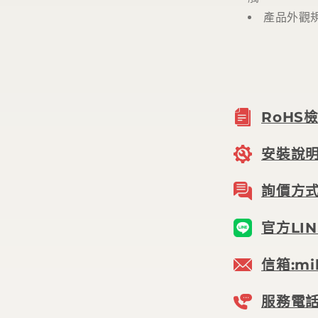
產品外觀
RoHS
安裝說
詢價方
官方LIN
信箱:mil
服務電話: