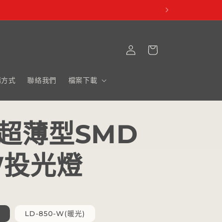
購
登
物
入
車
購方式
聯絡我們
檔案下載
D超薄型SMD
W投光燈
LD-850-W(暖光)