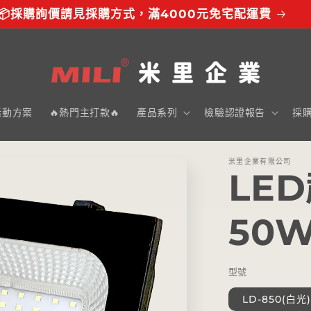
📦採購詢價請見採購方式，滿4000元免宅配運費
活動方案
🔥熱門主打款🔥
產品系列
檢驗認證報告
採
米里企業有限公司
LE
50
型號
LD-850(白光)