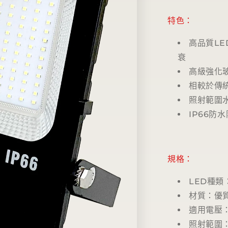
特色：
高品質L
衰
高級強化
相較於傳
照射範圍水
IP66防
規格：
LED種類
材質：優
適用電壓：AC
照射範圍：水