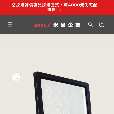
跳至內
品有調
📦採購詢價請見採購方式，滿4000元免宅配
⏰服務時
容
運費
購
物
車
略過產
品資訊