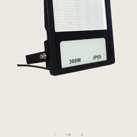
在
互
動
視
窗
中
開
啟
多
/
媒
1
/
3