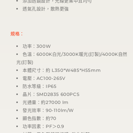
添加透鏡設計，光線更集中且均勻
透氣孔設計，散熱更強
規格：
功率：300W
色溫：6000K白光/3000K暖光(訂製)/4000K自然
光(訂製)
本體尺寸：約 L350*W485*H55mm
電壓：AC100-265V
防水等級：IP65
晶片：SMD2835 600PCS
光通量：約27000 lm
發光效率：90-110lm/W
顯色指數：約70
功率因素：PF＞0.9