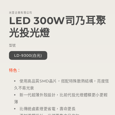
體
檔
案
米里企業有限公司
LED 300W司乃耳聚
1
光投光燈
型號
LD-9300(白光)
特色：
使用高品質
SMD
晶片，搭配特殊散熱結構，亮度恆
久不易光衰
新一代超薄外殼設計，比前代投光燈體積更小更輕
薄
比傳統鹵素燈更省電，壽命更長