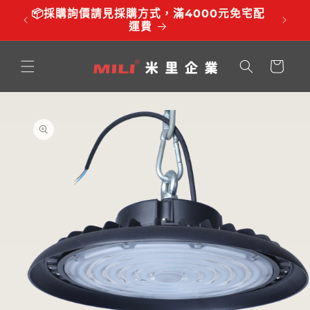
跳至內
品有調
📦採購詢價請見採購方式，滿4000元免宅配
⏰服務時
容
運費
購
物
車
略過產
品資訊