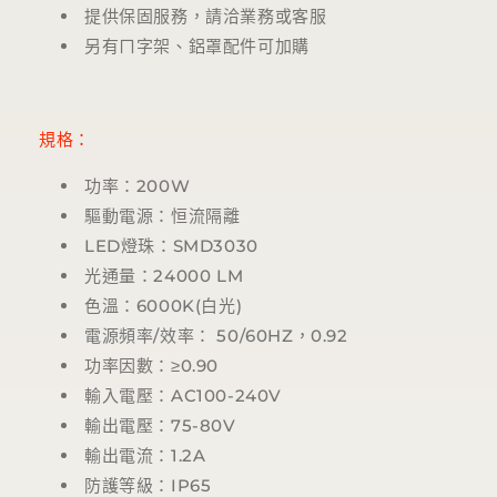
提供保固服務，請洽業務或客服
另有ㄇ字架、鋁罩配件可加購
規格：
功率：200W
驅動電源：恒流隔離
LED燈珠：SMD3030
光通量：24000 LM
色溫：
6000K(
白光
)
電源頻率/效率： 50/60HZ，0.92
功率因數：≥0.90
輸入電壓：AC100-240V
輸出電壓：75-80V
輸出電流：1.2A
防護等級：IP65