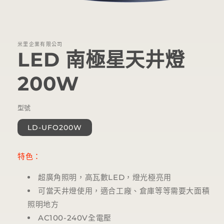
在
互
動
視
米里企業有限公司
窗
LED 南極星天井燈
中
開
200W
啟
多
媒
體
型號
檔
案
LD-UFO200W
1
特色：
超廣角照明，高瓦數LED，燈光極亮用
可當天井燈使用，適合工廠、倉庫等等需要大面積
照明地方
AC100-240V全電壓