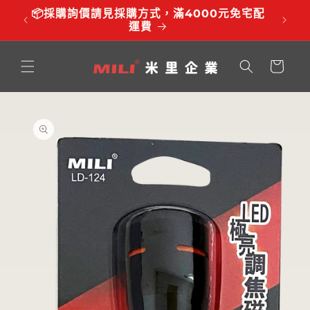
跳至內
品有調
📦採購詢價請見採購方式，滿4000元免宅配
⏰服務時
容
運費
購
物
車
略過產
品資訊