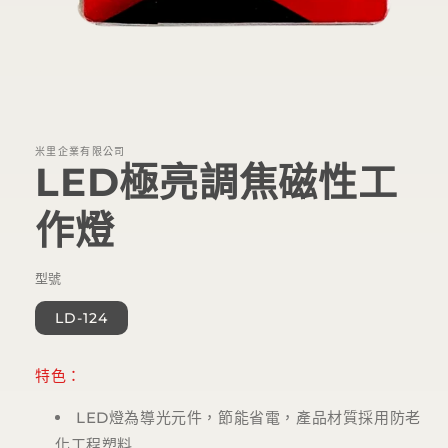
在
互
動
視
米里企業有限公司
窗
LED極亮調焦磁性工
中
開
作燈
啟
多
媒
體
型號
檔
案
LD-124
1
特色：
LED燈為導光元件，節能省電，產品材質採用防老
化工程塑料