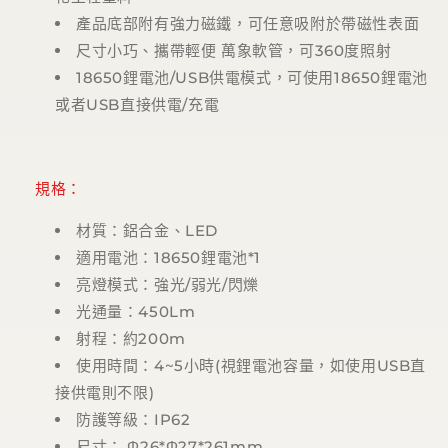
產品底部附有強力磁鐵，可任意吸附於帶磁性表面
尺寸小巧、攜帶輕便 萬象軟管，可360度照射
18650鋰電池/USB供電模式，可使用18650鋰電池
或者USB直接供電/充電
規格：
材質：鋁合金、LED
適用電池：18650鋰電池*1
亮燈模式：強光/弱光/閃爍
光通量：450Lm
射程：約200m
使用時間：4~5小時(視鋰電池容量，如使用USB直
接供電則不限)
防護等級：IP62
尺寸： Φ26*Φ27*261mm