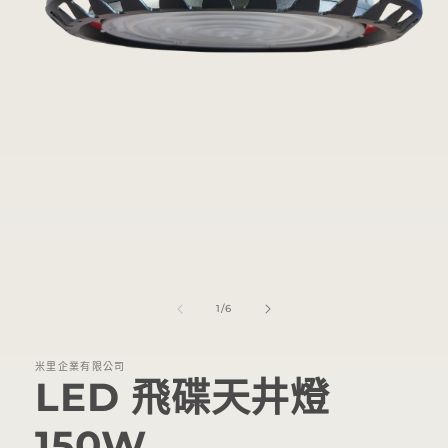
在
互
動
視
窗
中
開
/
1
/
6
啟
多
媒
米里企業有限公司
體
LED 飛碟天井燈
檔
案
150W
1