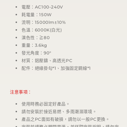
電壓：
AC100-240V
耗電量：
150W
流明：
15000lm
±
10%
色溫：
6000K(
白光
)
演色性：≧
80
重量：
3.6kg
發光角度：
90
°
材質：鋁壓鑄、高透光
PC
配件：絕緣掛勾
*1
、加強固定鋼線
*1
注意事項：
使用時務必固定好產品。
請勿安裝於接近易燃、多雨潮濕環境。
產品之
PC
面如有破損，請勿以一般
PC
更換。
安裝前請務必關閉電源，並詳閱安裝說明，請勿安