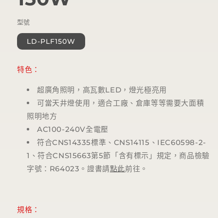
型號
LD-PLF150W
特色：
超廣角照明，高瓦數
LED
，燈光極亮用
可當天井燈使用，適合工廠、倉庫等等需要大面積
照明地方
AC100-240V
全電壓
符合
CNS14335
標準、
CNS14115
、
IEC60598-2-
1
、符合
CNS15663
第
5
節「含有標示」規定，商品檢驗
字號：
R64023
。證書請
點此
前往。
規格：