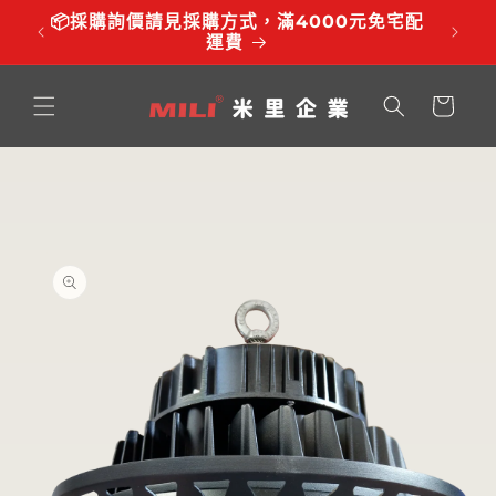
跳至內
品有調
📦採購詢價請見採購方式，滿4000元免宅配
⏰服務時
容
運費
購
物
車
略過產
品資訊