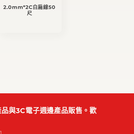
2.0mm*2C白扁線50
尺
定
價
品與3C電子週邊產品販售。歡
司