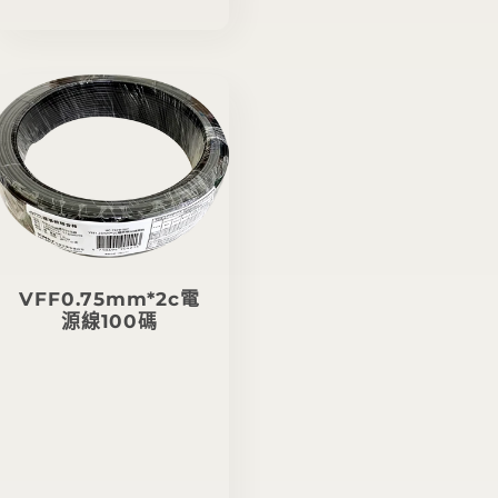
VFF0.75mm*2c電
源線100碼
定
價