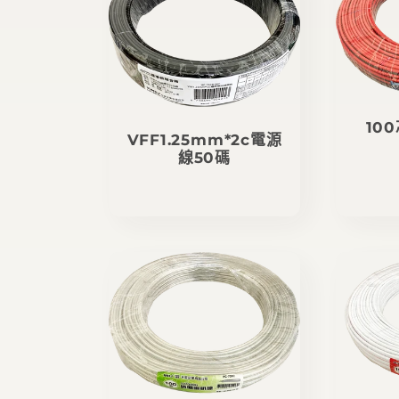
10
VFF1.25mm*2c電源
線50碼
定
價