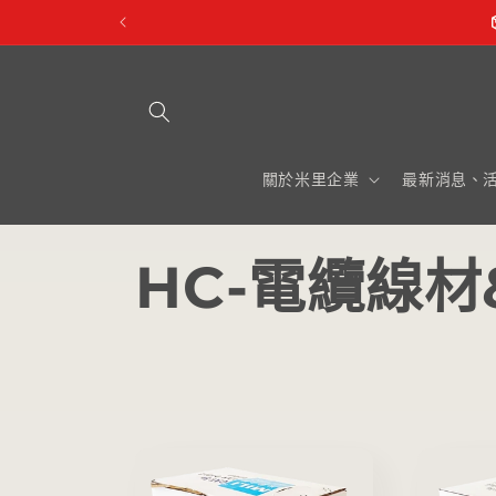
跳至內
容
關於米里企業
最新消息、
商
HC-電纜線材
品
系