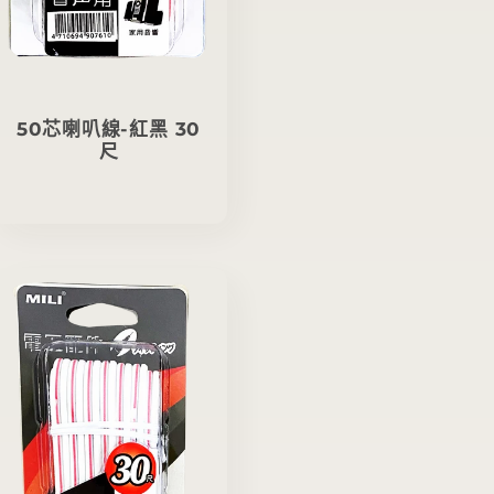
50芯喇叭線-紅黑 30
尺
定
價