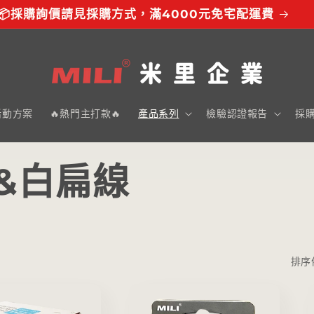
📦採購詢價請見採購方式，滿4000元免宅配運費
活動方案
🔥熱門主打款🔥
產品系列
檢驗認證報告
採
&白扁線
排序