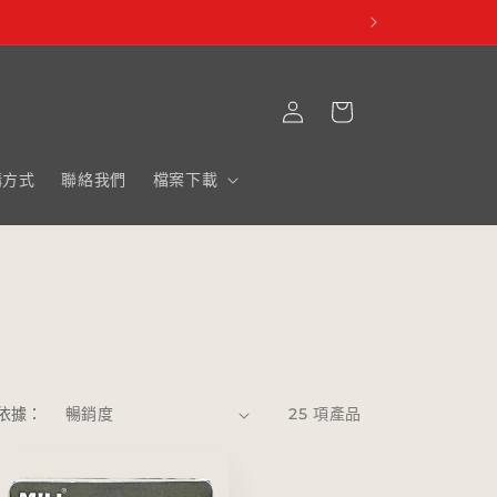
購
登
物
入
車
購方式
聯絡我們
檔案下載
依據：
25 項產品