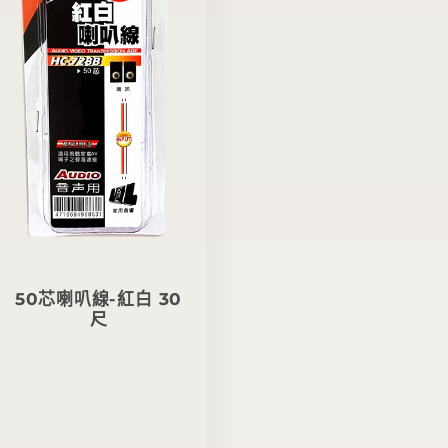
50芯喇叭線-紅白 30
尺
定
價