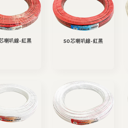
0芯喇叭線-紅黑
50芯喇叭線-紅黑
定
定
價
價