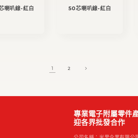
0芯喇叭線-紅白
50芯喇叭線-紅白
定
定
價
價
1
2
專業電子附屬零件產
迎各界批發合作
公司名稱：米里企業有限公