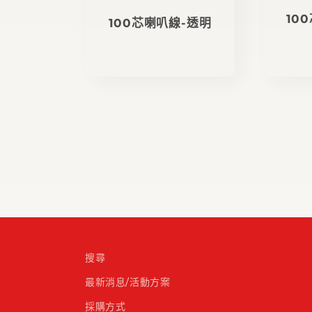
10
100芯喇叭線-透明
定
價
搜尋
最新消息/活動方案
採購方式