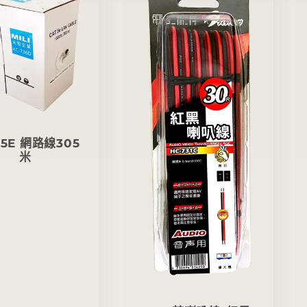
-5E 網路線305
米
定
價