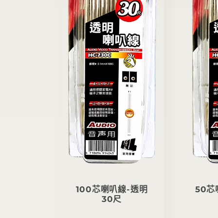
100芯喇叭線-透明
50芯
30尺
定