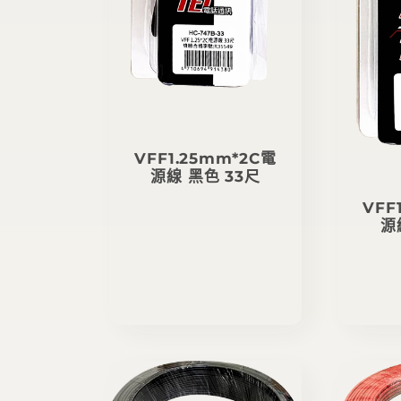
VFF1.25mm*2C電
源線 黑色 33尺
定
VFF
價
源