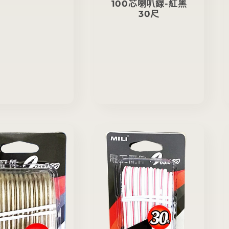
100芯喇叭線-紅黑
30尺
定
價