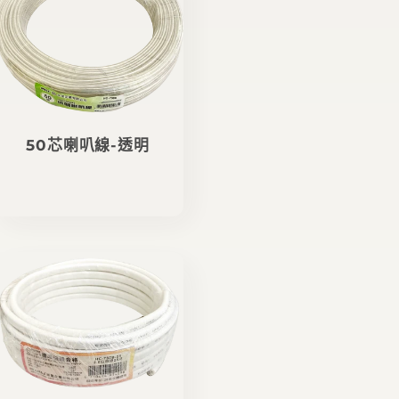
50芯喇叭線-透明
定
價