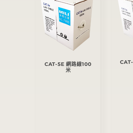
列
:
CAT
CAT-5E 網路線100
米
定
價