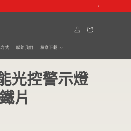
購
登
物
入
車
購方式
聯絡我們
檔案下載
能光控警示燈
型鐵片