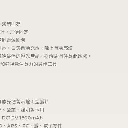
，遇暗則亮
設計，方便固定
控制電源關閉
發電，白天自動充電，晚上自動亮燈
夜晚最佳的燈光產品，提醒周圍注意此區域，
，加強視覺注意力的最佳工具
陽能光控警示燈-L型鐵片
通、營業、照明警示用
C1.2V 1800mAh
D、ABS、PC、鐵、電子零件