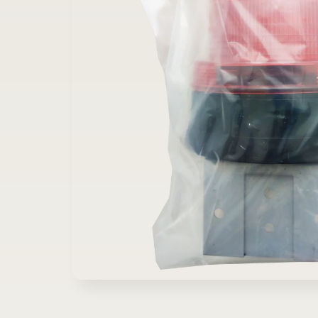
在
互
動