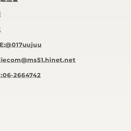
明
式
E:@017uujuu
iecom@ms51.hinet.net
06-2664742