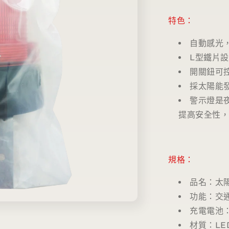
特色：
自動感光
L型鐵片
開關鈕可
採太陽能
警示燈是
提高安全性
規格：
品名：太
功能：交
充電電池：D
材質：LE