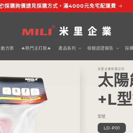
📦採購詢價請見採購方式，滿4000元免宅配運費
活動方案
🔥熱門主打款🔥
產品系列
檢驗認證報告
採
米里企業有限公司
太陽
+L
型號
LD-P01