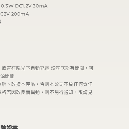
0.3W DC1.2V 30mA
DC2V 200mA
灣
，放置在陽光下自動充電 燈座底部有開關，可
電源開關
拆解、改造本產品，否則本公司不負任何責任
規格若因改良而異動，則不另行通知，敬請見
檢驗證書